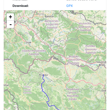
Download:
GPX
+
-