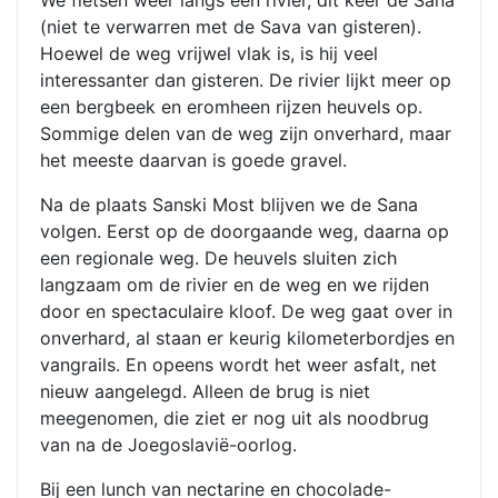
We fietsen weer langs een rivier, dit keer de Sana
(niet te verwarren met de Sava van gisteren).
Hoewel de weg vrijwel vlak is, is hij veel
interessanter dan gisteren. De rivier lijkt meer op
een bergbeek en eromheen rijzen heuvels op.
Sommige delen van de weg zijn onverhard, maar
het meeste daarvan is goede gravel.
Na de plaats Sanski Most blijven we de Sana
volgen. Eerst op de doorgaande weg, daarna op
een regionale weg. De heuvels sluiten zich
langzaam om de rivier en de weg en we rijden
door en spectaculaire kloof. De weg gaat over in
onverhard, al staan er keurig kilometerbordjes en
vangrails. En opeens wordt het weer asfalt, net
nieuw aangelegd. Alleen de brug is niet
meegenomen, die ziet er nog uit als noodbrug
van na de Joegoslavië-oorlog.
Bij een lunch van nectarine en chocolade-