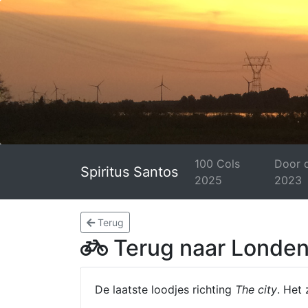
100 Cols
Door 
Spiritus Santos
2025
2023
Terug
Terug naar Londen,
De laatste loodjes richting
The city
. Het 