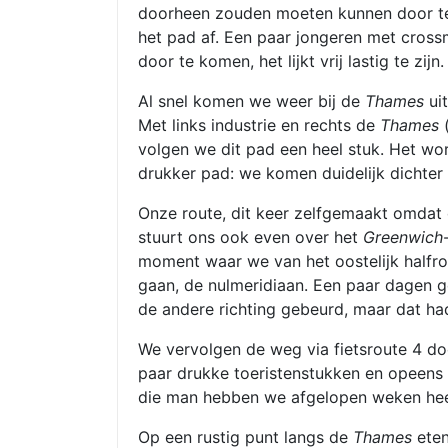
doorheen zouden moeten kunnen door te b
het pad af. Een paar jongeren met cros
door te komen, het lijkt vrij lastig te zijn.
Al snel komen we weer bij de
Thames
uit
Met links industrie en rechts de
Thames
(
volgen we dit pad een heel stuk. Het wor
drukker pad: we komen duidelijk dichter 
Onze route, dit keer zelfgemaakt omdat 
stuurt ons ook even over het
Greenwich
moment waar we van het oostelijk halfro
gaan, de nulmeridiaan. Een paar dagen ge
de andere richting gebeurd, maar dat h
We vervolgen de weg via fietsroute 4 d
paar drukke toeristenstukken en opeens
die man hebben we afgelopen weken hee
Op een rustig punt langs de
Thames
eten