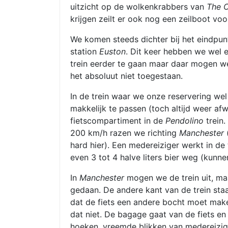
uitzicht op de wolkenkrabbers van
The C
krijgen zeilt er ook nog een zeilboot voor
We komen steeds dichter bij het eindpunt e
station
Euston
. Dit keer hebben we wel ee
trein eerder te gaan maar daar mogen we 
het absoluut niet toegestaan.
In de trein waar we onze reservering we
makkelijk te passen (toch altijd weer af
fietscompartiment in de
Pendolino
trein.
200 km/h razen we richting
Manchester
(
hard hier). Een medereiziger werkt in de 
even 3 tot 4 halve liters bier weg (kunne
In
Manchester
mogen we de trein uit, ma
gedaan. De andere kant van de trein sta
dat de fiets een andere bocht moet make
dat niet. De bagage gaat van de fiets en
hoeken, vreemde blikken van medereizig