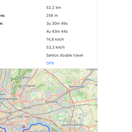
52,2 km
rs:
256 m
n:
3u 30m 49s
4u 43m 44s
14,8 km/h
53,3 km/h
Santos double travel
GPX