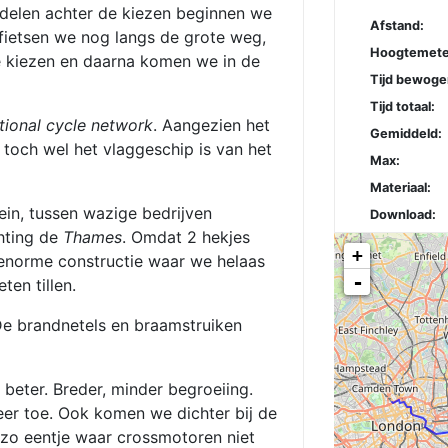
elen achter de kiezen beginnen we
Afstand:
 fietsen we nog langs de grote weg,
Hoogtemete
e kiezen en daarna komen we in de
Tijd bewoge
Tijd totaal:
tional cycle network
. Aangezien het
Gemiddeld:
toch wel het vlaggeschip is van het
Max:
Materiaal:
ein, tussen wazige bedrijven
Download:
chting de
Thames
. Omdat 2 hekjes
+
enorme constructie waar we helaas
-
ten tillen.
 De brandnetels en braamstruiken
beter. Breder, minder begroeiing.
er toe. Ook komen we dichter bij de
, zo eentje waar crossmotoren niet