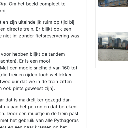
ity
. Om het beeld compleet te
bij.
n zijn uiteindelijk ruim op tijd bij
n directe trein. Er blijkt ook een
niet in: zonder fietsreservering was
l voor hebben blijkt de tandem
wachten). Er is een mooi
 Met een mooie snelheid van 160 tot
die treinen rijden toch wel lekker
twee uur dat we in de trein zitten
n ook pints geweest zijn).
ar dat is makkelijker gezegd dan
at nu aan het perron en dat betekent
n. Door een muurtje in de trein past
 met het gebruik van alle Pythagoras
ers en een paar krassen op het