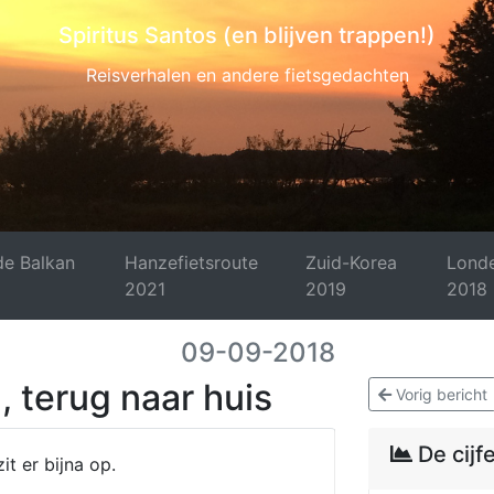
Spiritus Santos (en blijven trappen!)
Reisverhalen en andere fietsgedachten
de Balkan
Hanzefietsroute
Zuid-Korea
Londe
2021
2019
2018
09-09-2018
 terug naar huis
Vorig bericht
De cijfe
zit er bijna op.