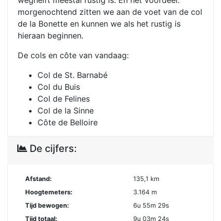
weghelft meestal rustig is. En het voordeel:
morgenochtend zitten we aan de voet van de col
de la Bonette en kunnen we als het rustig is
hieraan beginnen.
De cols en côte van vandaag:
Col de St. Barnabé
Col du Buis
Col de Felines
Col de la Sinne
Côte de Belloire
De cijfers:
Afstand:
135,1 km
Hoogtemeters:
3.164 m
Tijd bewogen:
6u 55m 29s
Tijd totaal:
9u 03m 24s