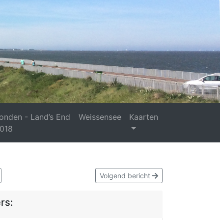
onden - Land’s End
Weissensee
Kaarten
018
Volgend bericht
rs: