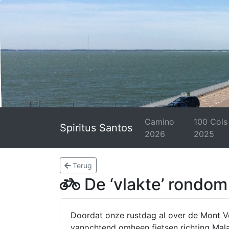
Camino
100 Cols
Spiritus Santos
2026
2025
Terug
De ‘vlakte’ rondo
Doordat onze rustdag al over de Mont 
vanochtend omheen fietsen richting Mal