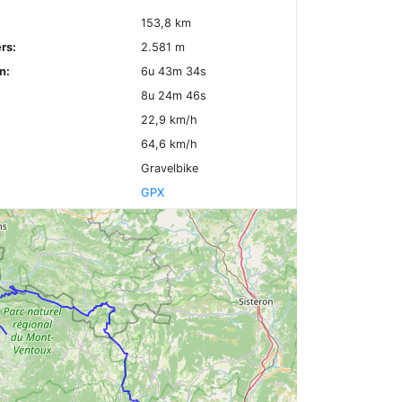
153,8 km
rs:
2.581 m
n:
6u 43m 34s
8u 24m 46s
22,9 km/h
64,6 km/h
Gravelbike
GPX