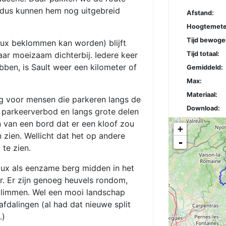
 dus kunnen hem nog uitgebreid
Afstand:
Hoogtemete
Tijd bewoge
oux beklommen kan worden) blijft
ar moeizaam dichterbij. Iedere keer
Tijd totaal:
bben, is Sault weer een kilometer of
Gemiddeld:
Max:
Materiaal:
ang voor mensen die parkeren langs de
Download:
 parkeerverbod en langs grote delen
 van een bord dat er een kloof zou
+
 zien. Wellicht dat het op andere
-
te zien.
oux als eenzame berg midden in het
r. Er zijn genoeg heuvels rondom,
 klimmen. Wel een mooi landschap
afdalingen (al had dat nieuwe split
…)