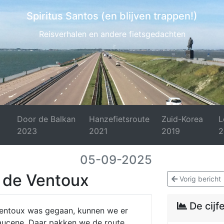
Spiritus Santos (en blijven trappen!)
Reisverhalen en andere fietsgedachten
Door de Balkan
Hanzefietsroute
Zuid-Korea
L
2023
2021
2019
2
05-09-2025
m de Ventoux
Vorig bericht
De cijfe
Ventoux was gegaan, kunnen we er
aucene. Daar pakken we de route